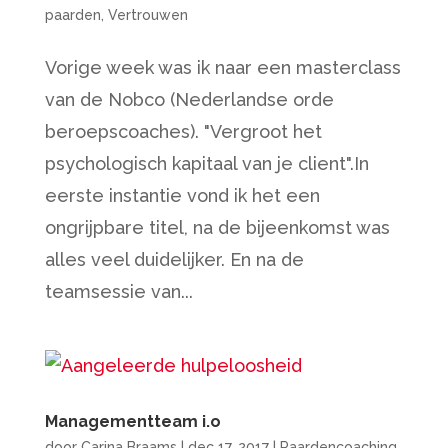
paarden
,
Vertrouwen
Vorige week was ik naar een masterclass
van de Nobco (Nederlandse orde
beroepscoaches). "Vergroot het
psychologisch kapitaal van je client".In
eerste instantie vond ik het een
ongrijpbare titel, na de bijeenkomst was
alles veel duidelijker. En na de
teamsessie van...
Managementteam i.o
door
Carina Braams
|
dec 17, 2017
|
Paardencoaching
,