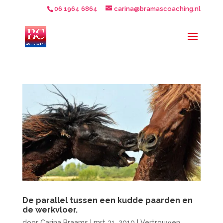
06 1964 6864
carina@bramascoaching.nl
De parallel tussen een kudde paarden en
de werkvloer.
door
Carina Braams
|
mrt 31, 2019
|
Vertrouwen