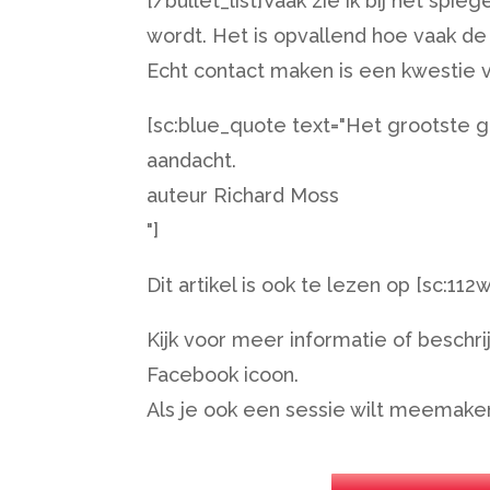
[/bullet_list]Vaak zie ik bij het sp
wordt. Het is opvallend hoe vaak de
Echt contact maken is een kwestie 
[sc:blue_quote text="Het grootste 
aandacht.
auteur Richard Moss
"]
Dit artikel is ook te lezen op [sc:11
Kijk voor meer informatie of beschr
Facebook icoon.
Als je ook een sessie wilt meemak