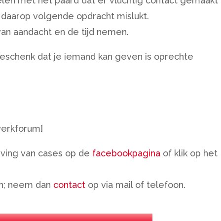
iegelen met het paard dat er vluchtig contact gemaakt
 daarop volgende opdracht mislukt.
van aandacht en de tijd nemen.
geschenk dat je iemand kan geven is oprechte
2werkforum]
ijving van cases op de
facebookpagina
of klik op het
en; neem dan
contact
op via mail of telefoon.