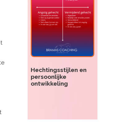
t
te
Hechtingsstijlen en
persoonlijke
ontwikkeling
t