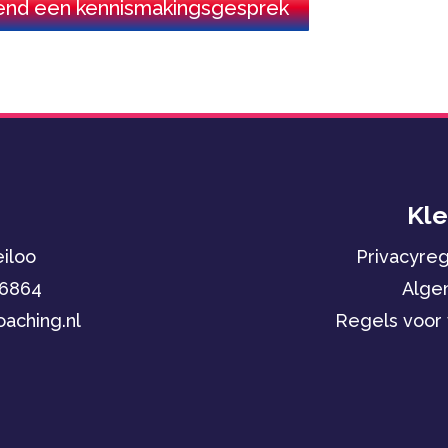
jvend een kennismakingsgesprek
Kle
iloo
Privacyre
 6864
Alge
aching.nl
Regels voor 