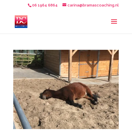
06 1964 6864
carina@bramascoaching.nl