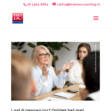
06 1964 6864
carina@bramascoaching.nl
Laat jij genoeg los? Ontdek het met