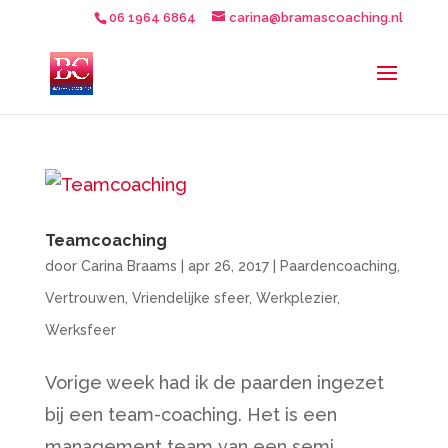
06 1964 6864
carina@bramascoaching.nl
Teamcoaching
door
Carina Braams
|
apr 26, 2017
|
Paardencoaching
,
Vertrouwen
,
Vriendelijke sfeer
,
Werkplezier
,
Werksfeer
Vorige week had ik de paarden ingezet
bij een team-coaching. Het is een
management team van een semi