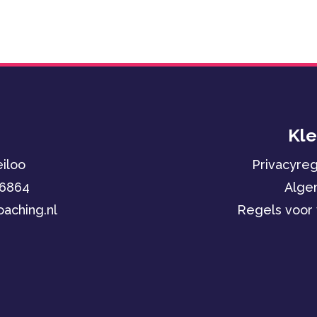
Kle
iloo
Privacyre
 6864
Alge
aching.nl
Regels voor 